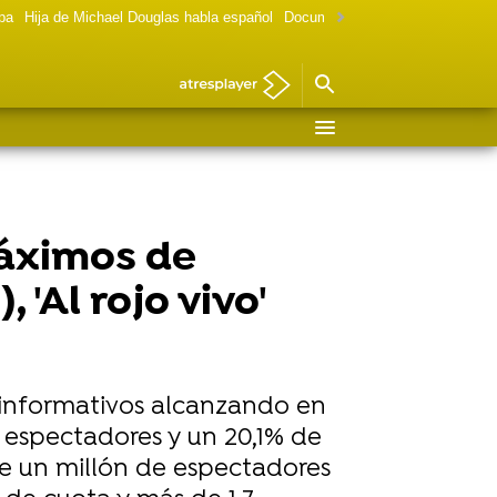
lpa
Hija de Michael Douglas habla español
Documental Las chicas Gilmore
máximos de
'Al rojo vivo'
 informativos alcanzando en
espectadores y un 20,1% de
e un millón de espectadores