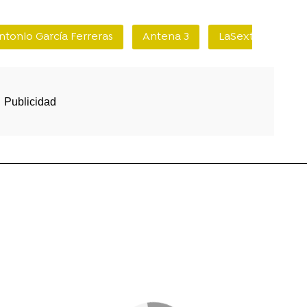
ntonio García Ferreras
Antena 3
LaSexta
San