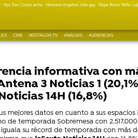
d
Hija Tom Cruise actriz
Hermano Angelina Jolie gay
Mujer Bruce Willis cu
LES
CINE
NOSTALGIA TV
ANÁLISIS
AUDIENCIAS
rencia informativa con 
ena 3 Noticias 1 (20,1%), 
 Noticias 14H (16,8%)
s mejores datos en cuanto a sus espacios
o de temporada Sobremesa con 2.517.000 
' iguala su récord de temporada con más d