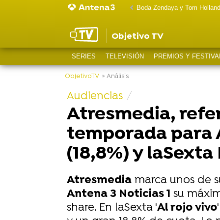
Boda Zendaya y Tom Hollan
Objetivo TV
SERIES
TELEVISIÓN
PREMIOS Y FESTIVA
ObjetivoTV
» Análisis
Audiencias
Atresmedia, refe
temporada para Ant
(18,8%) y laSexta
Atresmedia
marca unos de su
Antena 3 Noticias 1
su máxim
share. En laSexta '
Al rojo vivo