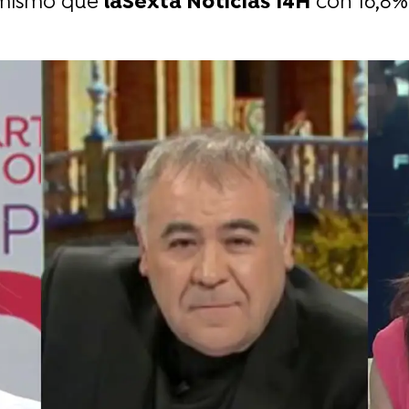
o mismo que
laSexta Noticias 14H
con 16,8%