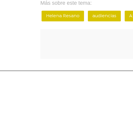
Más sobre este tema:
Helena Resano
audiencias
A