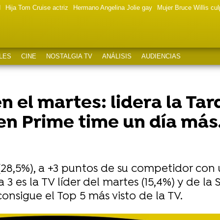
d
Hija Tom Cruise actriz
Hermano Angelina Jolie gay
Mujer Bruce Willis cu
LES
CINE
NOSTALGIA TV
ANÁLISIS
AUDIENCIAS
n el martes: lidera la Tar
en Prime time un día más. 
 (28,5%), a +3 puntos de su competidor con
 es la TV líder del martes (15,4%) y de la 
 consigue el Top 5 más visto de la TV.