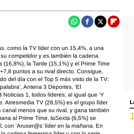
Whatsapp
Facebook
X
Flipboa
ás, como la TV líder con un 15,4%, a una
 su competidor y es también la cadena
 (16,8%), la Tarde (15,1%) y el Prime Time
7,8 puntos a su rival directo. Consigue,
o del día con el Top 5 más visto de la TV:
palabra’, Antena 3 Deportes, ‘El
Noticias 1, todos líderes, al igual que ‘Y
L
e. Atresmedia TV (28,5%) es el grupo líder
n canal menos que su rival, y gana también
ñana al Prime Time. laSexta (6,5%) se
l, con ‘Aruser@s’ líder en la mañana. En
la cadena femenina líder y con la serie