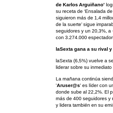
de Karlos Arguiñano'
log
su receta de ‘Ensalada de 
siguieron más de 1,4 mill
de la suerte’ sigue impara
seguidores y un 20,3%, a 
con 3.274.000 espectador
laSexta gana a su rival 
laSexta (6,5%) vuelve a se
liderar sobre su inmediato
La mañana continúa siendo
'
Aruser@s
' es líder con 
donde sube al 22,2%. El p
más de 400 seguidores y 
y lidera también en su em