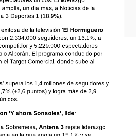
spectadores únicos. El liderazgo
 amplía, un día más, a Noticias de la
a 3 Deportes 1 (18,9%).
 exitosa de la televisión '
El Hormiguero
 con 2.334.000 seguidores, un 16,1%, a
 competidor y 5.229.000 espectadores
ablo Alborán. El programa conducido por
n el Target Comercial, donde sube al
s
' supera los 1,4 millones de seguidores y
,7% (+2,6 puntos) y logra más de 2,9
únicos.
on 'Y ahora Sonsoles', líde
r
 la Sobremesa,
Antena 3 r
epite liderazgo
ranja en la que anota un 15,1% y se