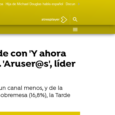
lpa
Hija de Michael Douglas habla español
Documental Las chicas Gilmore
de con 'Y ahora
'Aruser@s', líder
 un canal menos, y de la
Sobremesa (16,8%), la Tarde