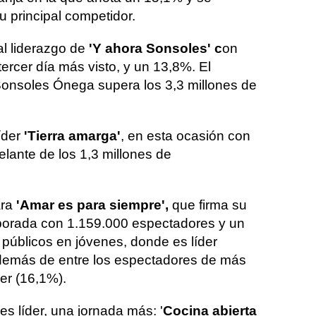
u principal competidor.
l liderazgo de
'Y ahora Sonsoles' c
on
ercer día más visto, y un 13,8%. El
onsoles Ónega supera los 3,3 millones de
íder
'Tierra amarga'
, en esta ocasión con
lante de los 1,3 millones de
ra
'Amar es para siempre',
que firma su
mporada con 1.159.000 espectadores y un
públicos en jóvenes, donde es líder
demás de entre los espectadores de más
er (16,1%).
es líder, una jornada más: '
Cocina abierta