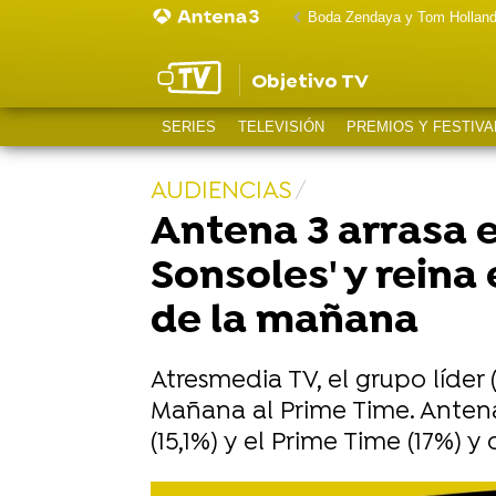
Boda Zendaya y Tom Hollan
Objetivo TV
SERIES
TELEVISIÓN
PREMIOS Y FESTIVA
AUDIENCIAS
Antena 3 arrasa e
Sonsoles' y reina 
de la mañana
Atresmedia TV, el grupo líder
Mañana al Prime Time. Antena 3
(15,1%) y el Prime Time (17%) y