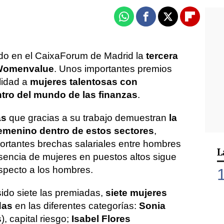
Whatsapp
Facebook
X
Flipboa
ado en el CaixaForum de Madrid la
tercera
 Womenvalue
. Unos importantes premios
ilidad a
mujeres talentosas con
ntro del mundo de las finanzas
.
as
que gracias a su trabajo demuestran
la
femenino dentro de estos sectores
,
ortantes brechas salariales entre hombres
L
sencia de mujeres en puestos altos sigue
especto a los hombres.
sido siete las premiadas,
siete mujeres
das
en las diferentes categorías:
Sonia
, capital riesgo;
Isabel Flores