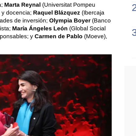
a;
Marta Reynal
(Universitat Pompeu
n y docencia;
Raquel Blázquez
(Ibercaja
ades de inversión;
Olympia Boyer
(Banco
ista;
María Ángeles León
(Global Social
esponsables; y
Carmen de Pablo
(Moeve),