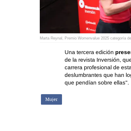
Marta Reynal, Premio Womenvalue 2025 categoría de i
Una tercera edición
prese
de la revista Inversión, q
carrera profesional de es
deslumbrantes que han log
que pendían sobre ellas".
Mujer