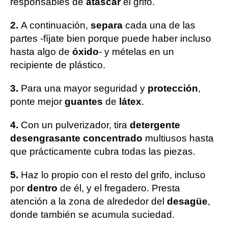
responsables de
atascar
el grifo.
2.
A continuación,
separa
cada una de las
partes -fíjate bien porque puede haber incluso
hasta algo de
óxido
- y mételas en un
recipiente de plástico.
3.
Para una mayor seguridad y
protección
,
ponte mejor
guantes
de
látex
.
4.
Con un pulverizador, tira
detergente
desengrasante concentrado
multiusos hasta
que prácticamente cubra todas las piezas.
5.
Haz lo propio con el resto del grifo, incluso
por
dentro
de él, y el fregadero. Presta
atención a la zona de alrededor del
desagüe
,
donde también se acumula suciedad.