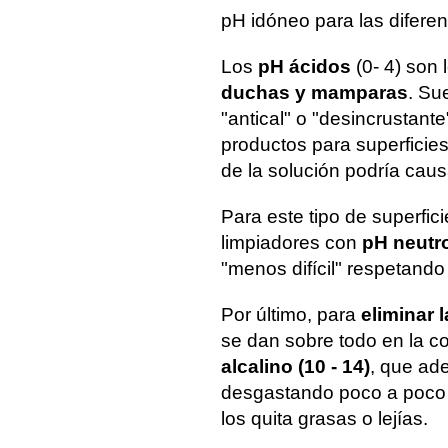
pH idóneo para las diferen
Los
pH ácidos
(0- 4) son 
duchas y mamparas
. Su
"antical" o "desincrustan
productos para superficie
de la solución podría caus
Para este tipo de superfic
limpiadores con
pH neutro 
"menos difícil" respetando
Por último, para
eliminar 
se dan sobre todo en la co
alcalino (10 - 14)
, que ad
desgastando poco a poco
los quita grasas o lejías.