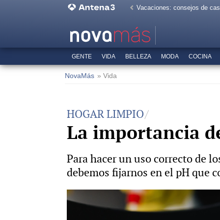
Vacaciones: consejos de ca
GENTE
VIDA
BELLEZA
MODA
COCINA
NovaMás
» Vida
HOGAR LIMPIO
La importancia de
Para hacer un uso correcto de lo
debemos fijarnos en el pH que co