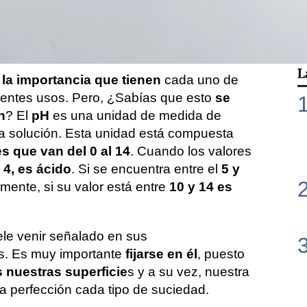
a cocina. El uso de un producto en una
 equivocada podría llevar a deteriorar por
los elementos de nuestro hogar.
L
s
la importancia que tienen
cada uno de
ientes usos. Pero, ¿Sabías que esto
se
n
? El
pH
es una unidad de medida de
na solución. Esta unidad está compuesta
s que van del 0 al 14
. Cuando los valores
 4, es ácido
. Si se encuentra entre el
5 y
lmente, si su valor está entre
10 y 14 es
ele venir señalado en sus
s. Es muy importante
fijarse en él
, puesto
 nuestras superficie
s y a su vez, nuestra
 la perfección cada tipo de suciedad.