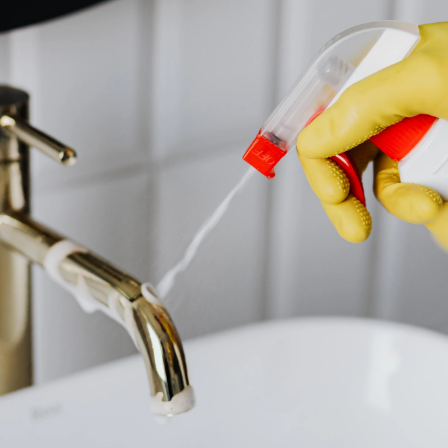
Whatsapp
Facebook
X
Flipboa
 de
limpiar nuestro hogar
, buscamos
s de limpieza aptos
para cada una de las
ies
que lo componen. Por ejemplo, no
 un friegasuelos para limpiar los fogones