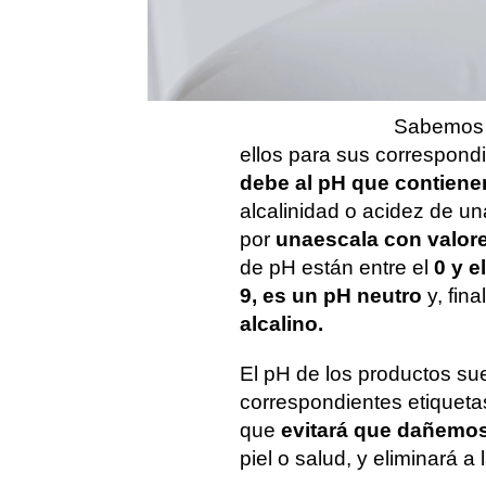
el año
de nuestr
Errores de limpieza que
superficie
más que limpiar,
ensucian
completo 
Sabemo
ellos para sus correspond
debe al pH que contiene
alcalinidad o acidez de u
por
una
escala con valore
de pH están entre el
0 y el
9, es un pH neutro
y, fina
alcalino.
El pH de los productos su
correspondientes etiqueta
que
evitará que dañemos
piel o salud, y eliminará a