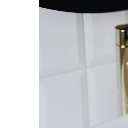
Elena Sánchez-Beato Úbeda
|
Eñe
Publicado:
28 de febrero de 2022, 12:22
A la hora
Más información
producto
Osoji: El ritual de
superfic
limpieza del hogar que te
ayudará a empezar mejor
utilizamos