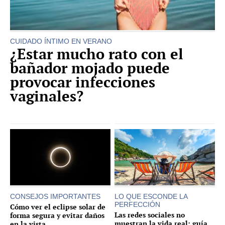
CUIDADO ÍNTIMO EN VERANO
¿Estar mucho rato con el
bañador mojado puede
provocar infecciones
vaginales?
CONSEJOS IMPORTANTES
LO QUE ESCONDE LA
PERFECCIÓN
Cómo ver el eclipse solar de
Las redes sociales no
forma segura y evitar daños
muestran la vida real: guía
en la vista