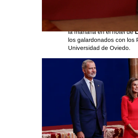
Premios Princesa de Ast
en el Teatro Campoamor d
princesa
Leonor
y la infa
la mañana en el hotel de
los galardonados con los 
Universidad de Oviedo.