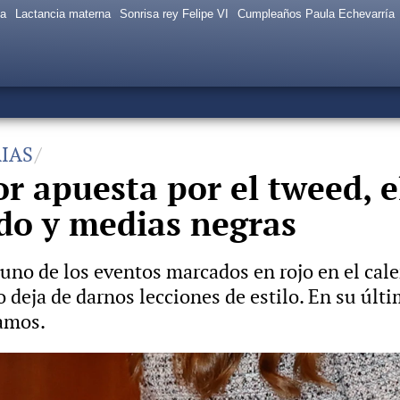
sa
Lactancia materna
Sonrisa rey Felipe VI
Cumpleaños Paula Echevarría
IAS
r apuesta por el tweed, el
ido y medias negras
no de los eventos marcados en rojo en el cale
o deja de darnos lecciones de estilo. En su últ
tamos.