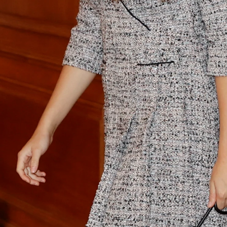
ncesa Leonor con un vestido veraniego de Zara y labi
Whatsapp
Facebook
X
Flipboa
n, antes de la gran gala de entrega de los