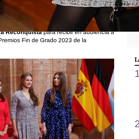
urias 2024
que se celebrarán esta tarde
e Oviedo, los reyes
Felipe y Letizia
, la
nta
Sofía
han reaparecido este viernes por
La Reconquista
para recibir en audiencia a
Premios Fin de Grado 2023 de la
L