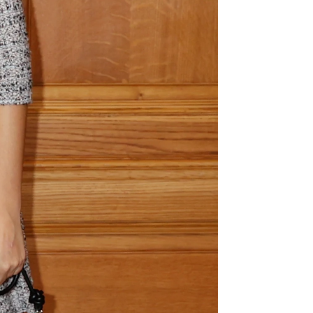
os color burdeos
rd