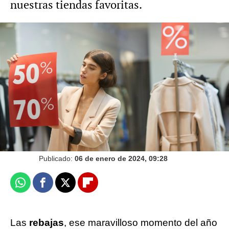
nuestras tiendas favoritas.
Rebajas de invierno: Trucos para no quedarte
sin los productos que tienes en tu cesta
Ariadna Roca
Barcelona
Publicado:
06 de enero de 2024, 09:28
Whatsapp
Facebook
X
Flipboard
Las
rebajas
, ese maravilloso momento del año