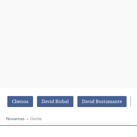
Chenoa
David Bisbal
David Bustamante
Novamas
» Gente