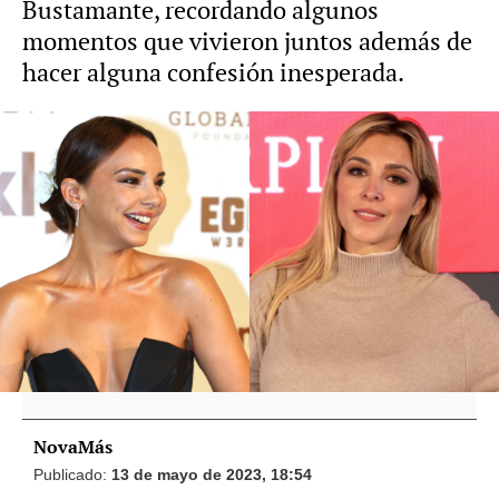
Bustamante, recordando algunos
momentos que vivieron juntos además de
hacer alguna confesión inesperada.
Gisela opina sobre lo que Chenoa dijo de
su amistad con Rosa López: "Bien dicho
está"
Chenoa se sincera sobre su relación con
Rosa López y confiesa quiénes sí son sus
amigos de 'OT'
NovaMás
Publicado:
13 de mayo de 2023, 18:54