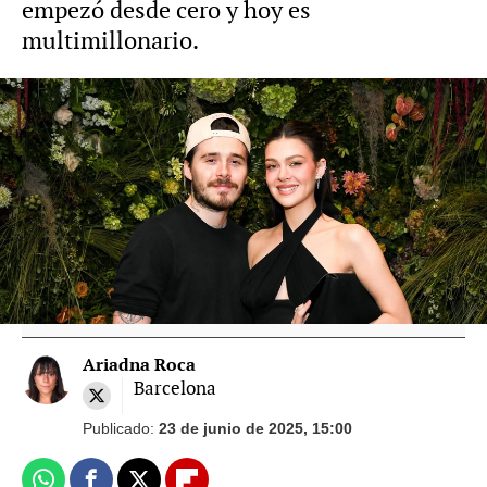
empezó desde cero y hoy es
multimillonario.
Vídeo: Getty Foto: Gtres
¡Son iguales! Las redes sociales sacan a la
luz el gran parecido entre Nicola Peltz y su
madre
Ariadna Roca
Barcelona
Publicado:
23 de junio de 2025, 15:00