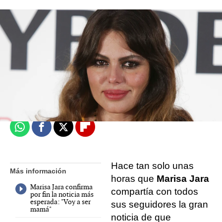
Celebrities.es
Madrid
Publicado:
19 de septiembre de 2021, 14:34
Whatsapp
Facebook
X
Flipboard
Hace tan solo unas
Más información
horas que
Marisa Jara
Marisa Jara confirma
compartía con todos
por fin la noticia más
esperada: "Voy a ser
sus seguidores la gran
mamá"
noticia de que