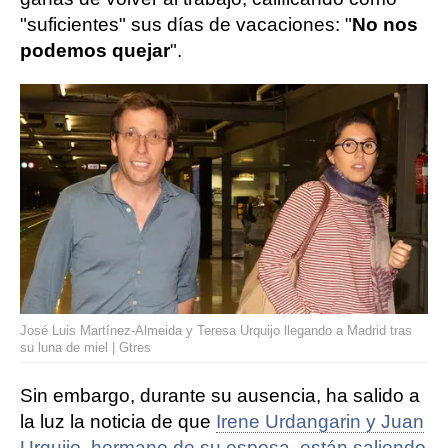
"suficientes" sus días de vacaciones: "
No nos
podemos quejar
".
José Luis Martínez-Almeida y Teresa Urquijo llegando a Madrid tras
su luna de miel | Gtres
Sin embargo, durante su ausencia, ha salido a
la luz la noticia de que
Irene Urdangarin y Juan
Urquijo, hermano de su esposa, están saliendo