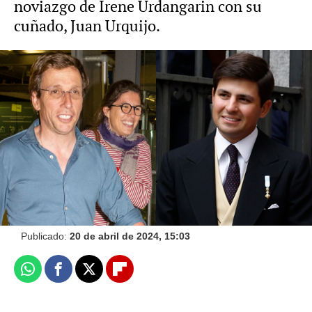
noviazgo de Irene Urdangarin con su
cuñado, Juan Urquijo.
Vídeo: Gtres | Foto: Gtres
Así es Mayi, la hermana de José Luis
Martínez-Almeida que se hizo viral en su boda
NovaMás
Publicado:
20 de abril de 2024, 15:03
Whatsapp
Facebook
X
Flipboard