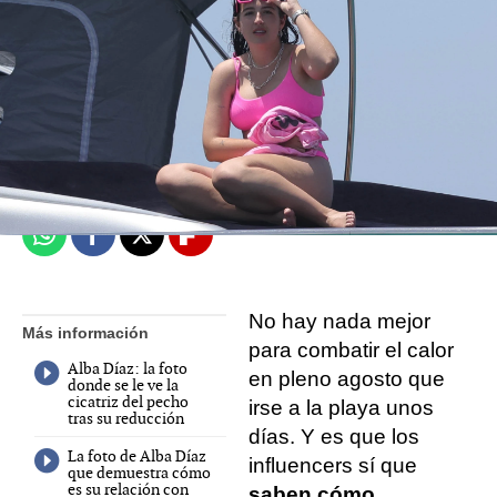
Lucía Montilla
Madrid
Publicado:
06 de agosto de 2022, 13:55
Whatsapp
Facebook
X
Flipboard
No hay nada mejor
Más información
para combatir el calor
Alba Díaz: la foto
en pleno agosto que
donde se le ve la
cicatriz del pecho
irse a la playa unos
tras su reducción
días. Y es que los
La foto de Alba Díaz
influencers sí que
que demuestra cómo
es su relación con
saben cómo