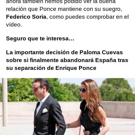
ahora también hemos podido ver la buena
relación que Ponce mantiene con su suegro,
Federico Soria
, como puedes comprobar en el
vídeo.
Seguro que te interesa…
La importante decisión de Paloma Cuevas
sobre si finalmente abandonará España tras
su separación de Enrique Ponce
Más sobre este tema:
Celebrities
Ana Soria
Enrique Ponce
fam