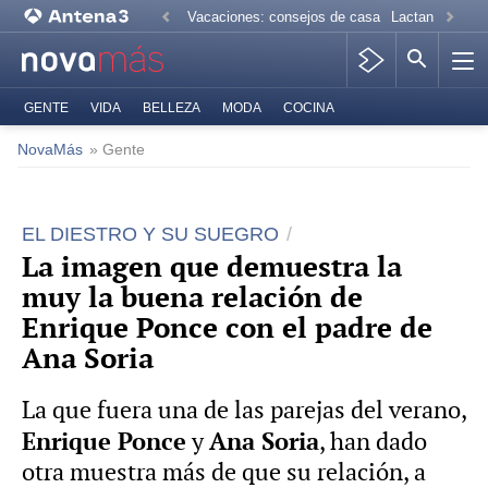
Vacaciones: consejos de casa
Lactancia mate
GENTE
VIDA
BELLEZA
MODA
COCINA
NovaMás
» Gente
EL DIESTRO Y SU SUEGRO
La imagen que demuestra la
muy la buena relación de
Enrique Ponce con el padre de
Ana Soria
La que fuera una de las parejas del verano,
Enrique Ponce
Ana Soria
y
, han dado
otra muestra más de que su relación, a