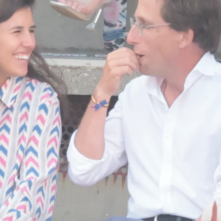
Whatsapp
Facebook
X
Flipboa
o, al menos para ellos:
José Luis
reja,
Teresa Urquijo.
Después de muchas