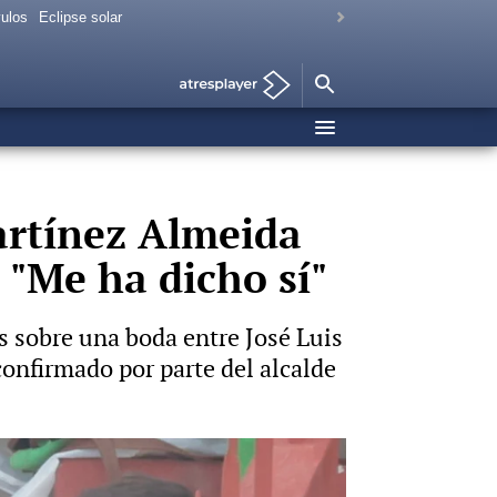
vulos
Eclipse solar
artínez Almeida
 "Me ha dicho sí"
s sobre una boda entre José Luis
onfirmado por parte del alcalde
o dicen todo