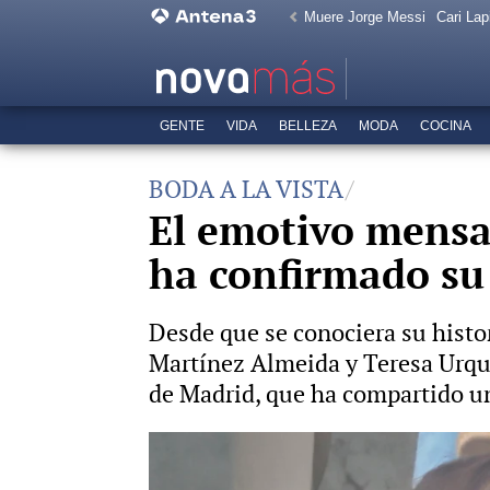
Muere Jorge Messi
Cari Lap
GENTE
VIDA
BELLEZA
MODA
COCINA
BODA A LA VISTA
El emotivo mensa
ha confirmado su 
Desde que se conociera su histo
Martínez Almeida y Teresa Urqui
de Madrid, que ha compartido u
Almeida y su novia Teresa Urquijo 