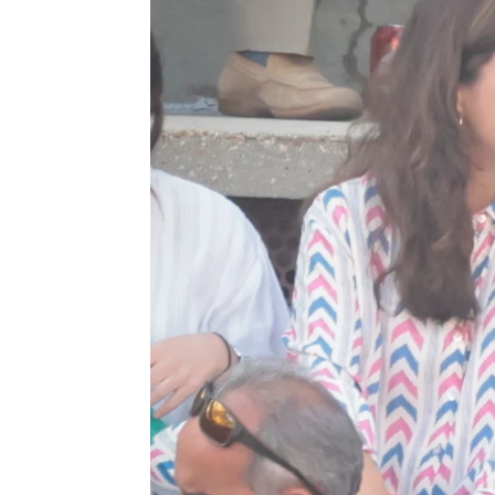
Europa Press
|
Elena Boluda
Publicado:
05 de enero de 2024, 13:55
Este 2024 será un gran añ
Martínez Almeida
y su pa