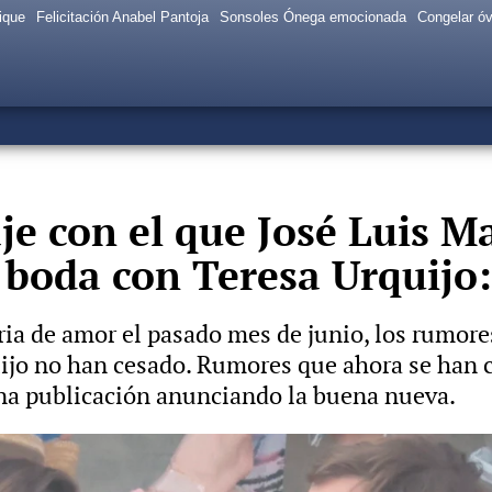
ique
Felicitación Anabel Pantoja
Sonsoles Ónega emocionada
Congelar ó
je con el que José Luis M
boda con Teresa Urquijo:
ria de amor el pasado mes de junio, los rumore
jo no han cesado. Rumores que ahora se han c
na publicación anunciando la buena nueva.
demuestran así su gran complicidad: Las sonrisas que l