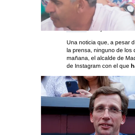
especulaciones, se ha conf
próximo
6 de abril
, concr
una de las iglesias de la c
familiar
de la joven.
Una noticia que, a pesar 
la prensa, ninguno de los
mañana, el alcalde de Mad
de Instagram con el que
ha