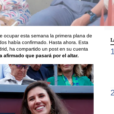
irmado que sellarán su amor en el altar el
etamente con una
ceremonia religiosa
en
apital y
una posterior fiesta en la finca
de ocupar esta semana la primera plana de
L
 dos había confirmado. Hasta ahora. Esta
rid, ha compartido un post en su cuenta
 afirmado que pasará por el altar.