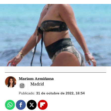
Chenoa revela cómo se lleva con Elena
Tablada, ex de David Bisbal, tras su
inesperada foto juntas
La respuesta de Javier Ungría cuando le
preguntan por las fotos de Elena Tablada
llorando
Mariam Armiñana
Madrid
Publicado:
31 de octubre de 2022, 16:54
Whatsapp
Facebook
X
Flipboard