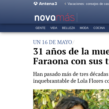
Vacaciones: consejos de ca
GENTE
VIDA
BELLEZA
MODA
COCINA
UN 16 DE MAYO
31 años de la muer
Faraona con sus t
Han pasado más de tres décadas 
inquebrantable de Lola Flores co
Carmen Flores cumple 89 años: as