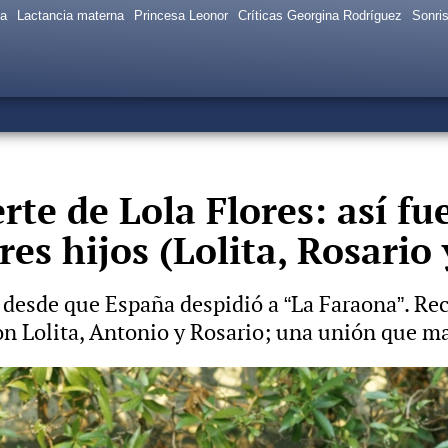
sa
Lactancia materna
Princesa Leonor
Críticas Georgina Rodríguez
Sonris
te de Lola Flores: así fue
res hijos (Lolita, Rosario
desde que España despidió a “La Faraona”. Re
n Lolita, Antonio y Rosario; una unión que mar
í es la vida actual de la hermana de Lola Flores