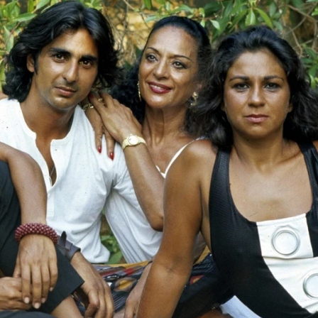
Whatsapp
Facebook
X
Flipboa
aña lloraba la muerte de su "Faraona".