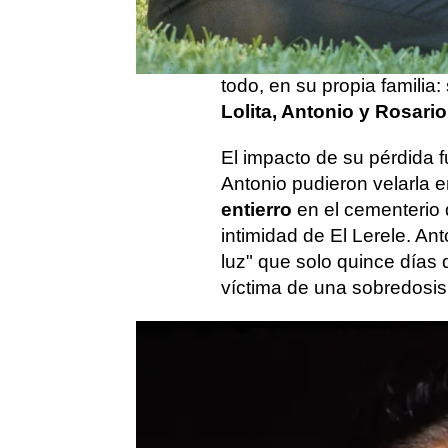
Lola Flores fallecía a lo
contra el que luchó más de
cantante dejaba un vacío 
todo, en su propia familia
Lolita, Antonio y Rosario
El impacto de su pérdida f
Antonio pudieron velarla e
entierro
en el cementerio d
intimidad de El Lerele. An
luz" que solo quince día
víctima de una sobredosis