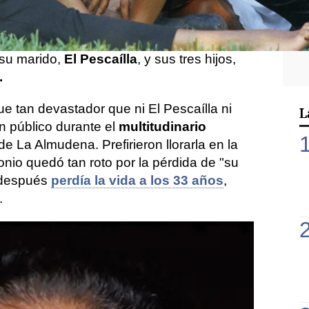
s 72 años a causa de un cáncer de mama
 dos décadas. La actriz, bailaora y
insuperable en el mundo del arte y, sobre
: su marido,
El Pescaílla
, y sus tres hijos,
.
ue tan devastador que ni El Pescaílla ni
L
n público durante el
multitudinario
e La Almudena. Prefirieron llorarla en la
tonio quedó tan roto por la pérdida de "su
s después
perdía la vida a los 33 años
,
.