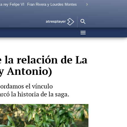
a rey Felipe VI
Fran Rivera y Lourdes Montes
 la relación de La
 y Antonio)
cordamos el vínculo
có la historia de la saga.
Vídeo: Europa Press | Foto: Gtres