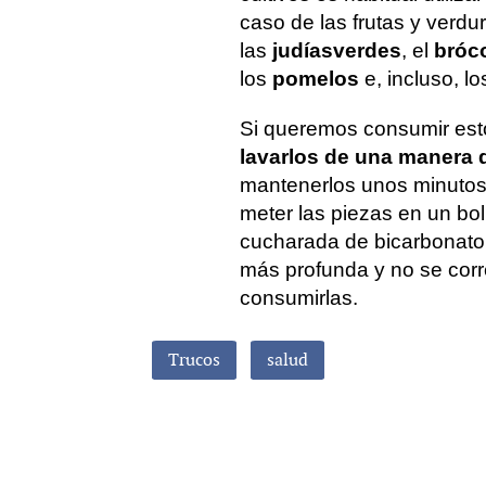
caso de las frutas y verdu
las
judías
verdes
, el
bróco
los
pomelos
e, incluso, l
Si queremos consumir est
lavarlos de una manera 
mantenerlos unos minutos d
meter las piezas en un bo
cucharada de bicarbonato 
más profunda y no se corre
consumirlas.
Trucos
salud