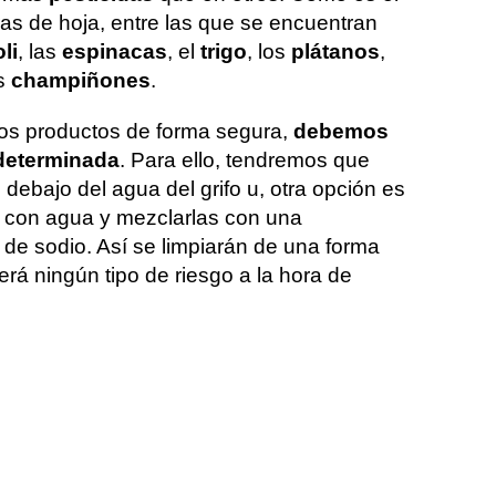
ras de hoja, entre las que se encuentran
li
, las
espinacas
, el
trigo
, los
plátanos
,
os
champiñones
.
os productos de forma segura,
debemos
determinada
. Para ello, tendremos que
ebajo del agua del grifo u, otra opción es
l con agua y mezclarlas con una
de sodio. Así se limpiarán de una forma
rá ningún tipo de riesgo a la hora de