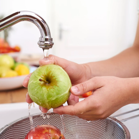
dura más saludable del mundo
Whatsapp
Facebook
X
Flipboa
son alimentos que están muy presentes