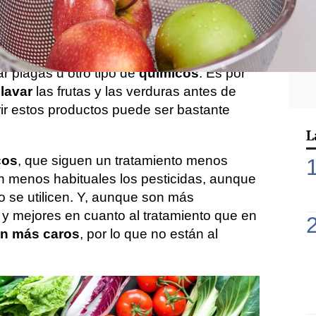
n muy buenos para nuestro cuerpo. Sin
sapercibidos los
procedimientos
a los
ervar su buen estado. Es habitual que se
ar plagas u otro tipo de
químicos
. Es por
e
lavar
las frutas y las verduras antes de
ir estos productos puede ser bastante
L
cos
, que siguen un tratamiento menos
on menos habituales los pesticidas, aunque
o se utilicen. Y, aunque son más
 y mejores en cuanto al tratamiento que en
n más caros
, por lo que no están al
.