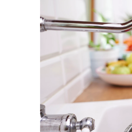
Un estudio revela cuál es la ver
Hyliacom
|
NovaMás
Publicado:
12 de junio de 2024, 15:38
Las
frutas
y las
verduras