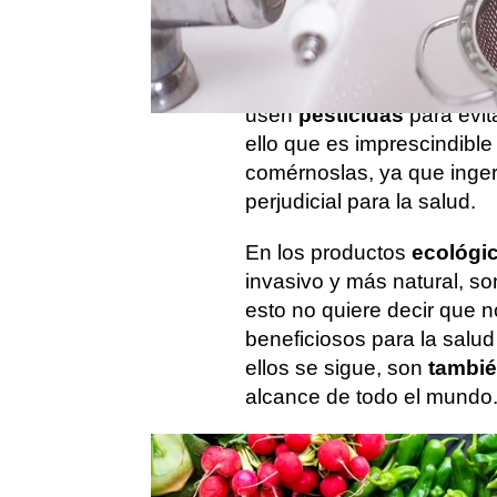
en nuestra dieta y que so
embargo, suelen pasar de
que se someten para cons
usen
pesticidas
para evit
ello que es imprescindibl
comérnoslas, ya que inger
perjudicial para la salud.
En los productos
ecológi
invasivo y más natural, s
esto no quiere decir que n
beneficiosos para la salud
ellos se sigue, son
tambié
alcance de todo el mundo