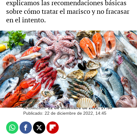
explicamos las recomendaciones básicas
sobre cómo tratar el marisco y no fracasar
en el intento.
Cómo congelar el marisco para tenerlo listo
para estas navidades
Laura Gómez
Barcelona
Actualizado:
22 de diciembre de 2022, 17:38
Publicado:
22 de diciembre de 2022, 14:45
Whatsapp
Facebook
X
Flipboard