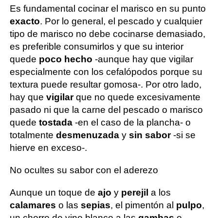
Es fundamental cocinar el marisco en su punto
exacto
. Por lo general, el pescado y cualquier
tipo de marisco no debe cocinarse demasiado,
es preferible consumirlos y que su interior
quede
poco hecho
-aunque hay que vigilar
especialmente con los cefalópodos porque su
textura puede resultar gomosa-. Por otro lado,
hay que
vigilar
que no quede excesivamente
pasado ni que la carne del pescado o marisco
quede
tostada
-en el caso de la plancha- o
totalmente
desmenuzada
y
sin sabor
-si se
hierve en exceso-.
No ocultes su sabor con el aderezo
Aunque un toque de
ajo
y
perejil
a los
calamares
o las
sepias
, el pimentón al
pulpo
,
un chorro de vino blanco a las
gambas
o