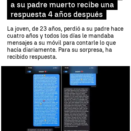
a su padre muerto recibe una
respuesta 4 años después
La joven, de 23 años, perdió a su padre hace
cuatro años y todos los días le mandaba
mensajes a su móvil para contarle lo que
hacía diariamente. Para su sorpresa, ha
recibido respuesta.
Una joven que escribía a diario a su padre muerto recibe una
respuesta 4 años después |
Antena 3 Noticias
Estados Unidos
Antena 3 Noticias
Actualizado:
27 de octubre de 2019, 14:16
Publicado:
27 de octubre de 2019, 13:33