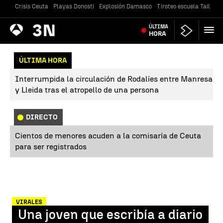
Crisis Ceuta
Playas Donosti
Explosión Damasco
Tiroteo escuela Tailandi
Antena
ÚLTIMA
Noticias
3
HORA
ÚLTIMA HORA
Interrumpida la circulación de Rodalíes entre Manresa
y Lleida tras el atropello de una persona
DIRECTO
Cientos de menores acuden a la comisaría de Ceuta
para ser registrados
VIRALES
Una joven que escribía a diario