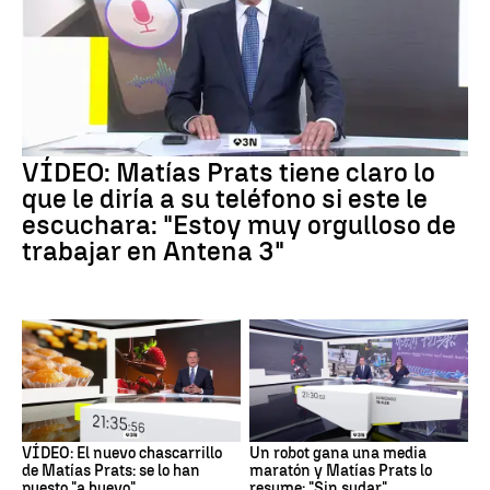
VÍDEO: Matías Prats tiene claro lo
que le diría a su teléfono si este le
escuchara: "Estoy muy orgulloso de
trabajar en Antena 3"
VÍDEO: El nuevo chascarrillo
Un robot gana una media
de Matías Prats: se lo han
maratón y Matías Prats lo
puesto "a huevo"
resume: "Sin sudar"