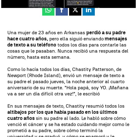
Whatsapp
Facebook
X
Linkedin
Una mujer de 23 años en Arkansas
perdió a su padre
hace cuatro años,
pero ella siguió enviando
mensajes
de texto a su teléfono
todos los días para contarle las
cosas que le pasaban. Nunca recibió una respuesta del
número, hasta esta semana.
Como lo hacía todos los días, Chastity Patterson, de
Newport (Rhode Island), envió un mensaje de texto a
su padre el pasado jueves, la noche anterior al cuarto
aniversario de su muerte. "Hola papá, soy YO. ¡Mañana
va a ser un día difícil otra vez!", le escribió
En sus mensajes de texto, Chastity resumió todos los
altibajos por los que había pasado en los últimos
cuatro años
sin su padre al lado. Le habló sobre cómo
venció el cáncer y se ha estado cuidando mejor como le
prometió a su padre, sobre cómo terminó la
universidad y se graduó, y cómo se enamoró y le