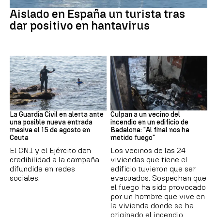
Hantavirus
Aislado en España un turista tras
dar positivo en hantavirus
Ceuta
Cataluña
La Guardia Civil en alerta ante
Culpan a un vecino del
una posible nueva entrada
incendio en un edificio de
masiva el 15 de agosto en
Badalona: "Al final nos ha
Ceuta
metido fuego"
El CNI y el Ejército dan
Los vecinos de las 24
credibilidad a la campaña
viviendas que tiene el
difundida en redes
edificio tuvieron que ser
sociales.
evacuados. Sospechan que
el fuego ha sido provocado
por un hombre que vive en
la vivienda donde se ha
originado el incendio.