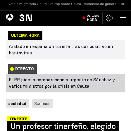
Crisis migratoria Ceuta
Trump sobre Ceuta
Violencia de género
Guerra
Antena
ÚLTIMA
Noticias
3
HORA
ÚLTIMA HORA
Aislado en España un turista tras dar positivo en
hantavirus
DIRECTO
El PP pide la comparecencia urgente de Sánchez y
varios ministros por la crisis en Ceuta
sociedad
Sucesos
TENERIFE
Un profesor tinerfeño, elegido