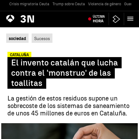
Crisis migratoria Ceuta
Trump sobre Ceuta
Violencia de género
Guerra U
Antena
ÚLTIMA
Noticias
3
HORA
sociedad
Sucesos
CATALUÑA
El invento catalán que lucha
contra el 'monstruo' de las
toallitas
La gestión de estos residuos supone un
sobrecoste de los sistemas de saneamiento
de unos 45 millones de euros en Cataluña.
Un invento contra el 'monstruo' de las toallitas |
Istock