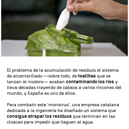
Diana Mora
Publicado:
17 de mayo de 2024, 19:02
Whatsapp
Facebook
X
Linkedin
El problema de la acumulación de residuos el sistema
de alcantarillado —sobre todo, de
toallitas
que se
lanzan al inodoro— acaban
contaminando los ríos
y
lleva décadas trayendo de cabeza a varios rincones del
mundo, y España es uno de ellos.
Para combatir este 'monstruo', una empresa catalana
dedicada a la ingeniería ha diseñado un sistema que
consigue atrapar los residuos
que terminan en las
cloacas para impedir que lleguen al agua.