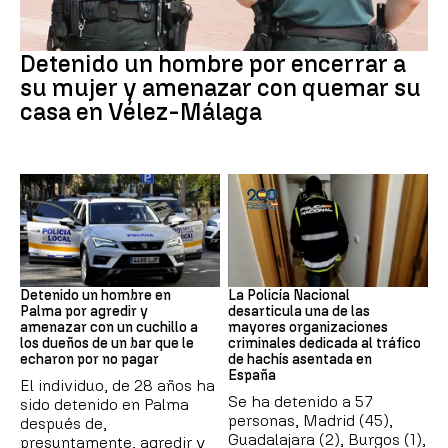
VIOLENCIA MACHISTA
Detenido un hombre por encerrar a
su mujer y amenazar con quemar su
casa en Vélez-Málaga
Detención
Narcotrafico
Detenido un hombre en
La Policía Nacional
Palma por agredir y
desarticula una de las
amenazar con un cuchillo a
mayores organizaciones
los dueños de un bar que le
criminales dedicada al tráfico
echaron por no pagar
de hachís asentada en
España
El individuo, de 28 años ha
Se ha detenido a 57
sido detenido en Palma
personas, Madrid (45),
después de,
Guadalajara (2), Burgos (1),
presuntamente, agredir y