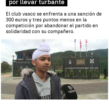
por llevar turbante
El club vasco se enfrenta a una sanción de
300 euros y tres puntos menos en la
competición por abandonar el partido en
solidaridad con su compañero.
Gurpreet, el cadete del Arratia |
Antena 3 Noticias
Sofía López
Publicado:
01 de febrero de 2023, 20:45
Whatsapp
Facebook
X
Linkedin