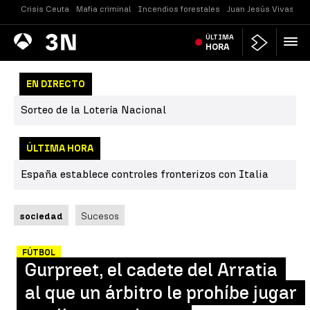
Crisis Ceuta
Mafia criminal
Incendios forestales
Juan Jesús Vivas
Vi
Antena
ÚLTIMA
Noticias
3
HORA
EN DIRECTO
Sorteo de la Lotería Nacional
ÚLTIMA HORA
España establece controles fronterizos con Italia
sociedad
Sucesos
FÚTBOL
Gurpreet, el cadete del Arratia
al que un árbitro le prohíbe jugar