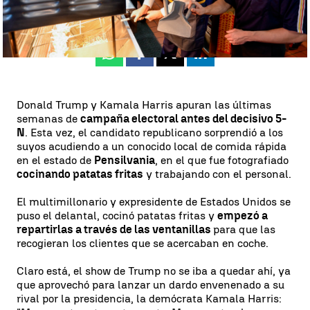
Actualizado:
21 de octubre de 2024, 08:44
Publicado:
21 de octubre de 2024, 07:00
Whatsapp
Facebook
X
Linkedin
Donald Trump y Kamala Harris apuran las últimas
semanas de
campaña electoral antes del decisivo 5-
N
. Esta vez, el candidato republicano sorprendió a los
suyos acudiendo a un conocido local de comida rápida
en el estado de
Pensilvania
, en el que fue fotografiado
cocinando patatas fritas
y trabajando con el personal.
El multimillonario y expresidente de Estados Unidos se
puso el delantal, cocinó patatas fritas y
empezó a
repartirlas a través de las ventanillas
para que las
recogieran los clientes que se acercaban en coche.
Claro está, el show de Trump no se iba a quedar ahí, ya
que aprovechó para lanzar un dardo envenenado a su
rival por la presidencia, la demócrata Kamala Harris: