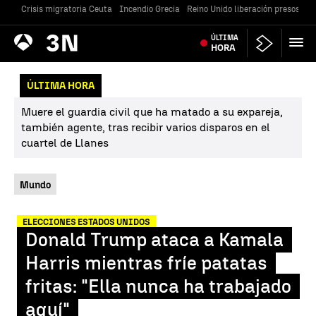
Crisis migratoria Ceuta
Incendio Grecia
Reino Unido liberación presos
Gu
Antena
ÚLTIMA
Noticias
3
HORA
ÚLTIMA HORA
Muere el guardia civil que ha matado a su expareja,
también agente, tras recibir varios disparos en el
cuartel de Llanes
Mundo
ELECCIONES ESTADOS UNIDOS
Donald Trump ataca a Kamala
Harris mientras fríe patatas
fritas: "Ella nunca ha trabajado
aquí"