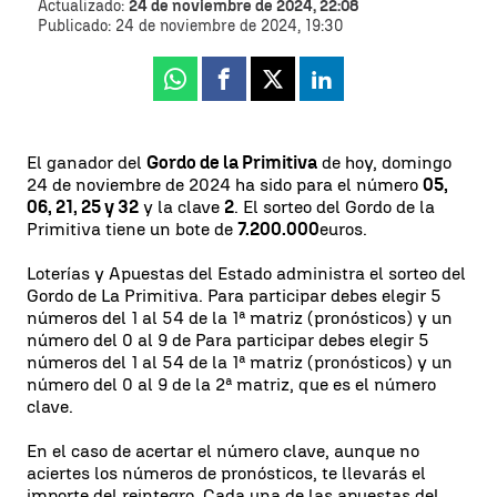
Actualizado:
24 de noviembre de 2024, 22:08
Publicado:
24 de noviembre de 2024, 19:30
Whatsapp
Facebook
X
Linkedin
El ganador del
Gordo de la Primitiva
de hoy, domingo
24 de noviembre de 2024 ha sido para el número
05,
06, 21, 25 y 32
y la clave
2
. El sorteo del Gordo de la
Primitiva tiene un bote de
7.200.000
euros.
Loterías y Apuestas del Estado administra el sorteo del
Gordo de La Primitiva. Para participar debes elegir 5
números del 1 al 54 de la 1ª matriz (pronósticos) y un
número del 0 al 9 de Para participar debes elegir 5
números del 1 al 54 de la 1ª matriz (pronósticos) y un
número del 0 al 9 de la 2ª matriz, que es el número
clave.
En el caso de acertar el número clave, aunque no
aciertes los números de pronósticos, te llevarás el
importe del reintegro. Cada una de las apuestas del