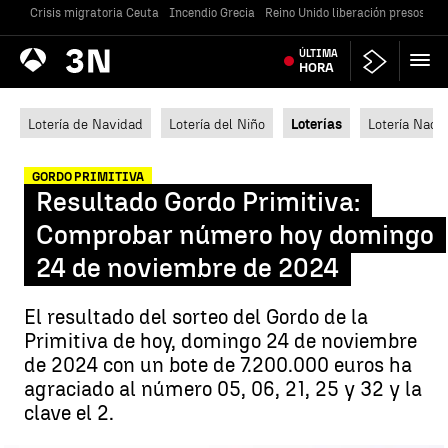
Crisis migratoria Ceuta
Incendio Grecia
Reino Unido liberación presos
Gu
Antena
ÚLTIMA
Noticias
3
HORA
Lotería de Navidad
Lotería del Niño
Loterías
Lotería Nacio
GORDO PRIMITIVA
Resultado Gordo Primitiva:
Comprobar número hoy domingo
24 de noviembre de 2024
El resultado del sorteo del Gordo de la
Primitiva de hoy, domingo 24 de noviembre
de 2024 con un bote de 7.200.000 euros ha
agraciado al número 05, 06, 21, 25 y 32 y la
clave el 2.