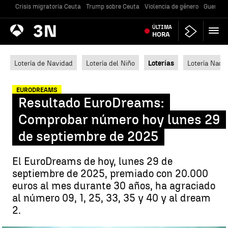
Crisis migratoria Ceuta
Trump sobre Ceuta
Violencia de género
Guerra U
Antena
ÚLTIMA
Noticias
3
HORA
Lotería de Navidad
Lotería del Niño
Loterías
Lotería Nacio
EURODREAMS
Resultado EuroDreams:
Comprobar número hoy lunes 29
de septiembre de 2025
El EuroDreams de hoy, lunes 29 de
septiembre de 2025, premiado con 20.000
euros al mes durante 30 años, ha agraciado
al número 09, 1, 25, 33, 35 y 40 y al dream
2.