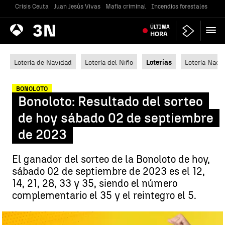
Crisis Ceuta
Juan Jesús Vivas
Mafia criminal
Incendios forestales
Vivi
Antena
ÚLTIMA
Noticias
3
HORA
Lotería de Navidad
Lotería del Niño
Loterías
Lotería Nacio
BONOLOTO
Bonoloto: Resultado del sorteo
de hoy sábado 02 de septiembre
de 2023
El ganador del sorteo de la Bonoloto de hoy,
sábado 02 de septiembre de 2023 es el 12,
14, 21, 28, 33 y 35, siendo el número
complementario el 35 y el reintegro el 5.