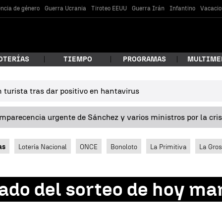
encia de género
Guerra Ucrania
Tiroteo EEUU
Guerra Irán
Infantino
Vacacio
OTERÍAS
TIEMPO
PROGRAMAS
MULTIME
turista tras dar positivo en hantavirus
 estás buscando?
omparecencia urgente de Sánchez y varios ministros por la cri
as
Lotería Nacional
ONCE
Bonoloto
La Primitiva
La Gro
ado del sorteo de hoy mar
car