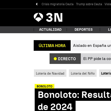
Crisis migratoria Ceuta
Trump sobre Ceuta
Viol
Antena
Noticias
3
ACTUALIDAD
DEPORTES
L
Aislado en España un 
ÚLTIMA HORA
¿Qué
El PP pide la c
DIRECTO
Lotería de Navidad
Lotería del Niño
Loterí
BONOLOTO
Bonoloto: Result
Bus
de 2024