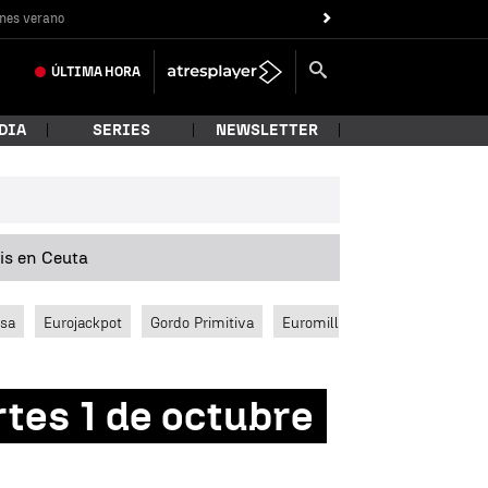
nes verano
ÚLTIMA
HORA
DIA
SERIES
NEWSLETTER
sis en Ceuta
ssa
Eurojackpot
Gordo Primitiva
Euromillones
tes 1 de octubre