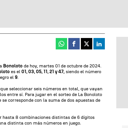
Whatsapp
Facebook
X
Linkedin
la
Bonoloto
de hoy, martes 01 de octubre de 2024.
oloto
es el
01, 03, 05, 11, 21 y 47,
siendo el número
tegro el
9
.
y que seleccionar seis números en total, que vayan
los entre sí. Para jugar en el sorteo de La Bonoloto
ue se corresponde con la suma de dos apuestas de
r hasta 8 combinaciones distintas de 6 dígitos
 una distinta con más números en juego.