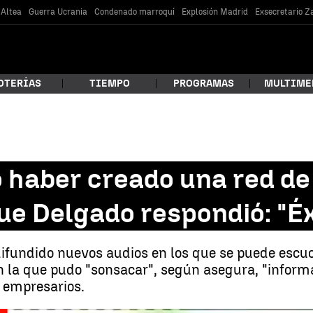
 Altea
Guerra Ucrania
Condenado marroquí
Explosión Madrid
Exsecretario 
OTERÍAS
TIEMPO
PROGRAMAS
MULTIME
 estás buscando?
ó haber creado una red de
que Delgado respondió: "É
difundido nuevos audios en los que se puede escu
n la que pudo "sonsacar", según asegura, "informac
s empresarios.
car