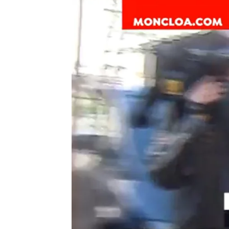
Villarejo c
Madrid
Antena 3 Noticias
Publicado:
27 de septiembre de 2018, 08:26
El digital Moncloa.com ha publ
2009 de la ministra de Justici
José Villarejo
. En ellas se esc