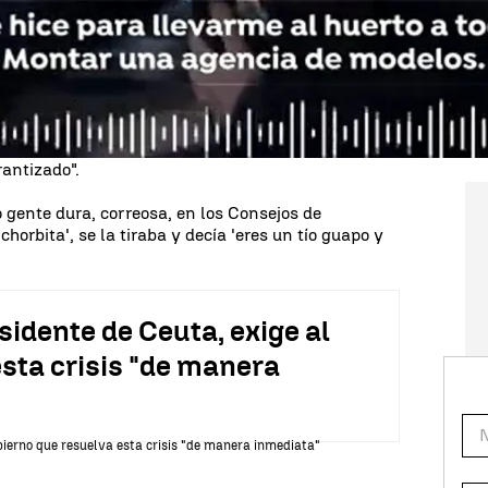
o "sonsacar", según asegura, "información
 ellos políticos e importantes empresarios. Ante esa
 ministra de Justicia no se mostró sorprendida.
ara llevarme al huerto a todo el mundo?, montar
rantizado".
ro gente dura, correosa, en los Consejos de
horbita', se la tiraba y decía 'eres un tío guapo y
sidente de Ceuta, exige al
sta crisis "de manera