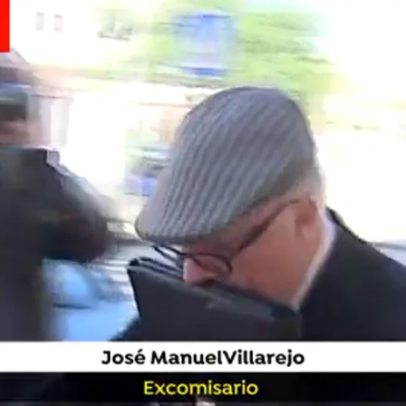
onfesó haber creado una red de prostitución, una revelación a la que Delgado 
Whatsapp
Facebook
X
Linkedin
icado una nueva filtración de las grabaciones de
a,
Dolores Delgado
, y el ex comisario de policía
ucha a Villarejo presumir de haber creado una red