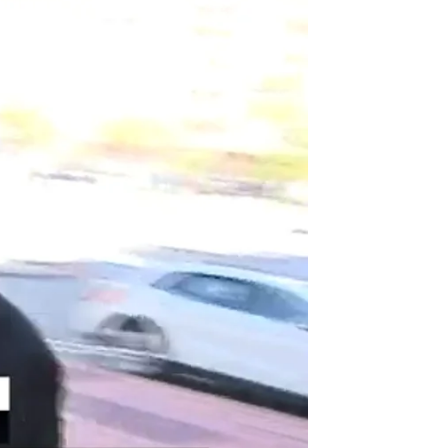
respondió: "Éxito garantizado" |
antena3noticias.com