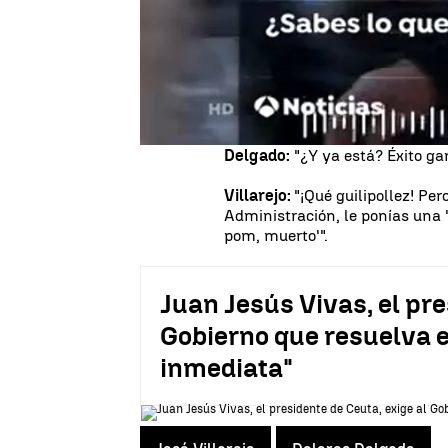
de prostitución con la que pud
sensible" a los clientes, entre
revelación, añade el diario, la
Villarejo:
"¿Sabes lo que hice p
una agencia de 'modelos'".
Delgado:
"¿Y ya está? Éxito ga
Villarejo:
"¡Qué guilipollez! Pe
Administración, le ponías una 'c
pom, muerto'".
Juan Jesús Vivas, el pre
Gobierno que resuelva e
inmediata"