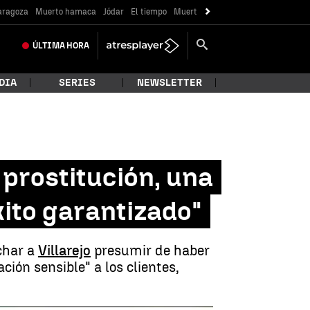
Zaragoza
Muerto hamaca
Jódar
El tiempo
Muerte Valladolid
ÚLTIMA
HORA
DIA
SERIES
NEWSLETTER
 prostitución, una
xito garantizado"
char a
Villarejo
presumir de haber
ión sensible" a los clientes,