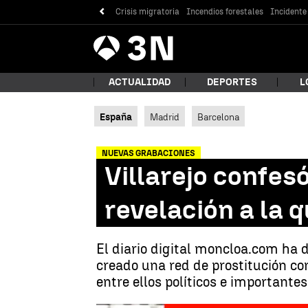
Crisis migratoria
Incendios forestales
Incidente
Antena
Noticias
3
ACTUALIDAD
DEPORTES
L
España
Madrid
Barcelona
¿Qué
NUEVAS GRABACIONES
Villarejo confes
revelación a la 
El diario digital moncloa.com ha 
creado una red de prostitución co
entre ellos políticos e importante
Bus