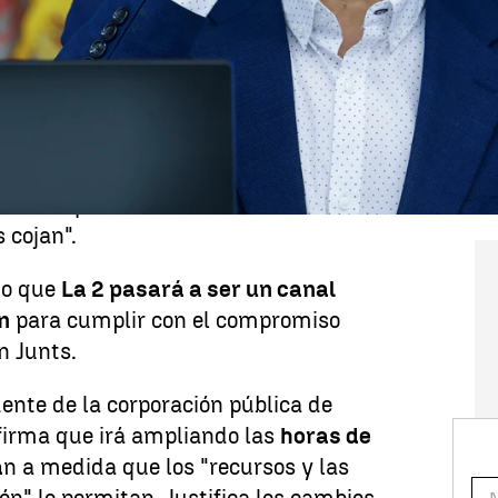
tener el apoyo de sus socios de
ue se retomaran las negociaciones de la
ingular para Cataluña
para este
14 de
que pactar un
nuevo modelo de
luña
"exige coraje" y que el
PSOE
no
or momento" para tomar "decisiones
indicado que "si necesitan unos días o
 cojan".
do que
La 2 pasará a ser un canal
n
para cumplir con el compromiso
n Junts.
dente de la corporación pública de
nfirma que irá ampliando las
horas de
á
n a medida que los "recursos y las