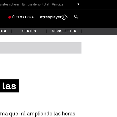
neles solares
Eclipse de sol total
Vinicius
ÚLTIMA
HORA
DIA
SERIES
NEWSLETTER
 las
irma que irá ampliando las horas