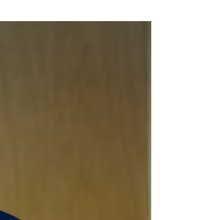
alán tras las negociaciones entre PSOE y Junts |
EFE