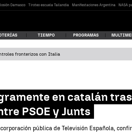
losión Damasco
Tiroteo escuela Tailandia
Manifestaciones Argentina
NASA pa
OTERÍAS
TIEMPO
PROGRAMAS
MULTIME
troles fronterizos con Italia
 estás buscando?
egramente en catalán tras
ntre PSOE y Junts
car
a corporación pública de Televisión Española, conf