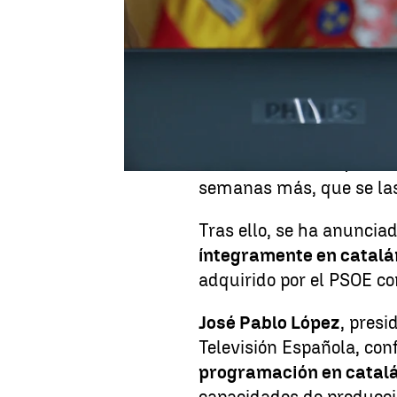
El Gobierno trata de man
investidura. ERC logró q
llamada
financiación s
julio
.
Junqueras
indicó 
financiación para Cata
atraviesa ahora su "mej
valientes". Por ello, ha 
semanas más, que se las
Tras ello, se ha anuncia
íntegramente en catalá
adquirido por el PSOE co
José Pablo López
, presi
Televisión Española, co
programación en catal