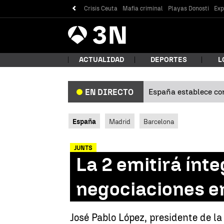
Crisis Ceuta
Mafia criminal
Playas Donosti
Exp
Antena
Noticias
3
ACTUALIDAD
DEPORTES
L
España establece con
EN DIRECTO
¿Qué
España
Madrid
Barcelona
JUNTS
La 2 emitirá ínt
negociaciones e
Bus
José Pablo López, presidente de l