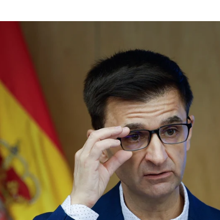
La 2 emitirá íntegramente en cat
Whatsapp
Facebook
X
Linkedin