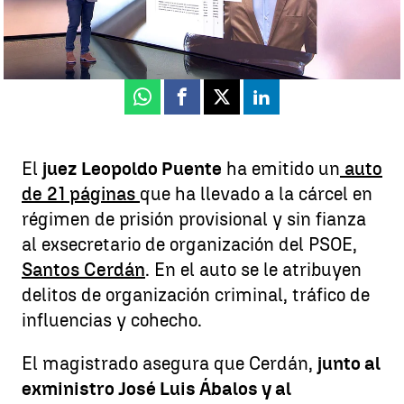
Laura Simón
Publicado:
01 de julio de 2025, 08:13
Whatsapp
Facebook
X
Linkedin
El
juez Leopoldo Puente
ha emitido un
auto
de 21 páginas
que ha llevado a la cárcel en
régimen de prisión provisional y sin fianza
al exsecretario de organización del PSOE,
Santos Cerdán
. En el auto se le atribuyen
delitos de organización criminal, tráfico de
influencias y cohecho.
El magistrado asegura que Cerdán,
junto al
exministro José Luis Ábalos y al