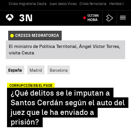
Crisis migratoria Ceuta
Juan Jesús Vivas
Crisis ferroviaria
Heridos Caste
Antena
ÚLTIMA
Noticias
3
HORA
CRISIS MIGRATORIA
El ministro de Política Territorial, Ángel Víctor Torres,
visita Ceuta
España
Madrid
Barcelona
CORRUPCIÓN EN EL PSOE
¿Qué delitos se le imputan a
Santos Cerdán según el auto del
juez que le ha enviado a
prisión?