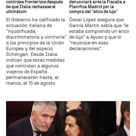
controles fronterizos después
denunciará ante la Fiscalía a
de que Italia rechazase el
Planifica Madrid por la
ultimátum
compra del "ático de lujo"
El Gobierno ha calificado la
Óscar López asegura que
actuación italiana de
García Martín sabía que "le
"injustificada,
estaba comprando un ático
discriminatoria y contraria"
de lujo" a Ayuso y que lo
a los principios de la Unión
"reconoce en esas
Europea y del espacio
declaraciones".
Schengen. Desde Italia
indican que estas medidas
que controlan a algunos
viajeros de España
permanecerán hasta, al
menos, el 15 de agosto.