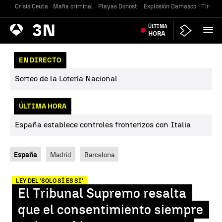
Crisis Ceuta
Mafia criminal
Playas Donosti
Explosión Damasco
Tiroteo
Antena
ÚLTIMA
Noticias
3
HORA
EN DIRECTO
Sorteo de la Lotería Nacional
ÚLTIMA HORA
España establece controles fronterizos con Italia
España
Madrid
Barcelona
LEY DEL 'SOLO SÍ ES SÍ'
El Tribunal Supremo resalta
que el consentimiento siempre