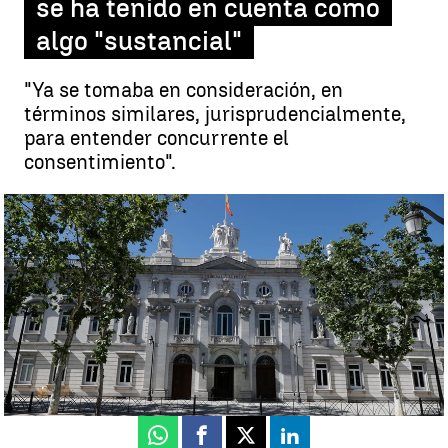
se ha tenido en cuenta como
algo "sustancial"
"Ya se tomaba en consideración, en
términos similares, jurisprudencialmente,
para entender concurrente el
consentimiento".
El consentimiento, el eje de delitos sexuales |
EFE
Ángela Clemente
Publicado:
20 de abril de 2023, 15:43
Whatsapp
Facebook
X
Linkedin