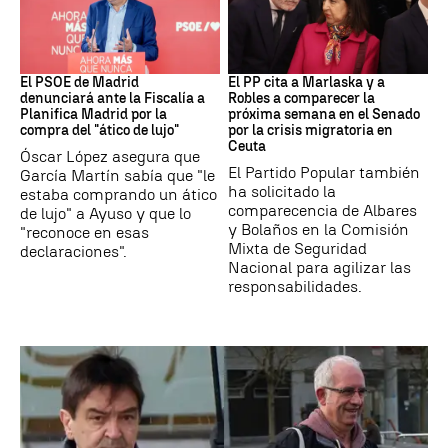
PSOE MADRID
Crisis Migratoria
El PSOE de Madrid
El PP cita a Marlaska y a
denunciará ante la Fiscalía a
Robles a comparecer la
Planifica Madrid por la
próxima semana en el Senado
compra del "ático de lujo"
por la crisis migratoria en
Ceuta
Óscar López asegura que
El Partido Popular también
García Martín sabía que "le
ha solicitado la
estaba comprando un ático
comparecencia de Albares
de lujo" a Ayuso y que lo
y Bolaños en la Comisión
"reconoce en esas
Mixta de Seguridad
declaraciones".
Nacional para agilizar las
responsabilidades.