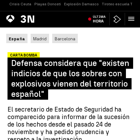
Crisis Ceuta
Playas Donosti
Explosión Damasco
Tiroteo escuela Taila
Antena
ÚLTIMA
Noticias
3
HORA
España
Madrid
Barcelona
CARTA BOMBA
Defensa considera que "existen
indicios de que los sobres con
explosivos vienen del territorio
español"
El secretario de Estado de Seguridad ha
comparecido para informar de la sucesión
de los hechos desde el pasado 24 de
noviembre y ha pedido prudencia y
respeto a la investigación.