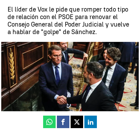
El líder de Vox le pide que romper todo tipo
de relación con el PSOE para renovar el
Consejo General del Poder Judicial y vuelve
a hablar de "golpe" de Sánchez.
Abascal propone a Feijóo un frente común contra Pedro Sánchez |
EFE
Luis Alcantud
Publicado:
06 de mayo de 2024, 13:22
Whatsapp
Facebook
X
Linkedin