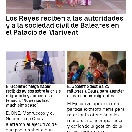
Familia Real
Los Reyes reciben a las autoridades
y a la sociedad civil de Baleares en
el Palacio de Marivent
Ceuta
Crisis migratoria
El Gobierno niega haber
El Gobierno destina 25
recibido avisos sobre la crisis
millones a Ceuta para atender
migratoria y aumenta la
a los menores migrantes
tensión: "No se nos hizo
El Ejecutivo aprueba una
muchísimo caso"
partida extraordinaria para
El CNI, Marruecos y el
reforzar la atención a los
Gobierno de Ceuta
menores no acompañados
alertaron al ejecutivo de
y defiende la gestión de la
que podía haber algún
crisis migratoria en la