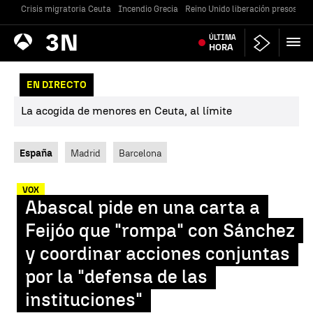
Crisis migratoria Ceuta
Incendio Grecia
Reino Unido liberación presos
Gu
Antena
ÚLTIMA
Noticias
3
HORA
EN DIRECTO
La acogida de menores en Ceuta, al límite
España
Madrid
Barcelona
VOX
Abascal pide en una carta a
Feijóo que "rompa" con Sánchez
y coordinar acciones conjuntas
por la "defensa de las
instituciones"