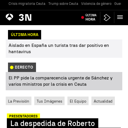
Crisis migratoria Ceuta
Trump sobre Ceuta
Violencia de género
Guerra U
Antena
ÚLTIMA
Noticias
3
HORA
ÚLTIMA HORA
Aislado en España un turista tras dar positivo en
hantavirus
DIRECTO
El PP pide la comparecencia urgente de Sánchez y
varios ministros por la crisis en Ceuta
La Previsión
Tus Imágenes
El Equipo
Actualidad
PRESENTADORES
La despedida de Roberto