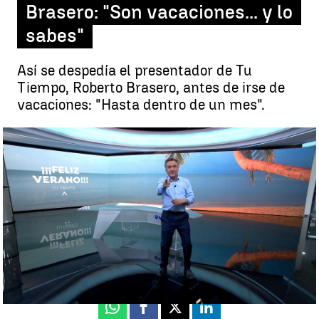
Brasero: "Son vacaciones... y lo
sabes"
Así se despedía el presentador de Tu
Tiempo, Roberto Brasero, antes de irse de
vacaciones: "Hasta dentro de un mes".
El mensaje de despedida de Roberto Brasero al irse de vacaciones |
EFE
Antena 3 Noticias
Actualizado:
21 de julio de 2022, 18:20
Publicado:
21 de julio de 2022, 18:10
Whatsapp
Facebook
X
Linkedin