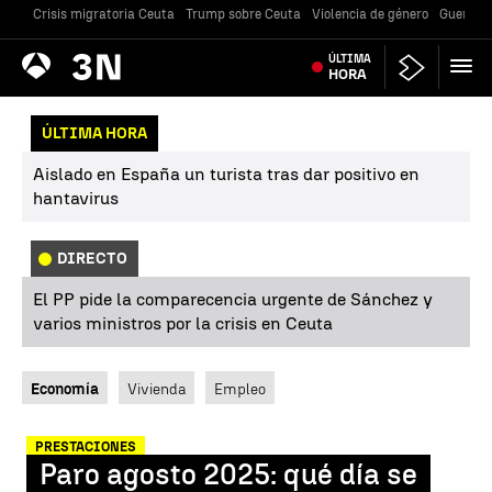
Crisis migratoria Ceuta
Trump sobre Ceuta
Violencia de género
Guerra U
Antena
ÚLTIMA
Noticias
3
HORA
ÚLTIMA HORA
Aislado en España un turista tras dar positivo en
hantavirus
DIRECTO
El PP pide la comparecencia urgente de Sánchez y
varios ministros por la crisis en Ceuta
Economía
Vivienda
Empleo
PRESTACIONES
Paro agosto 2025: qué día se