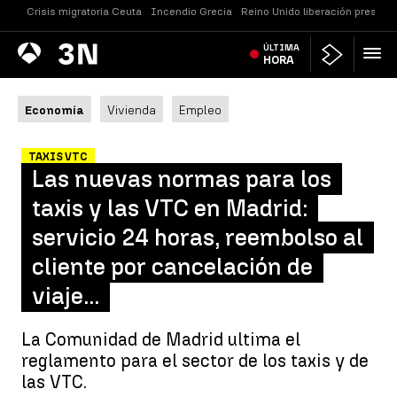
Crisis migratoria Ceuta
Incendio Grecia
Reino Unido liberación presos
Antena
ÚLTIMA
Noticias
3
HORA
Economía
Vivienda
Empleo
TAXIS VTC
Las nuevas normas para los
taxis y las VTC en Madrid:
servicio 24 horas, reembolso al
cliente por cancelación de
viaje...
La Comunidad de Madrid ultima el
reglamento para el sector de los taxis y de
las VTC.