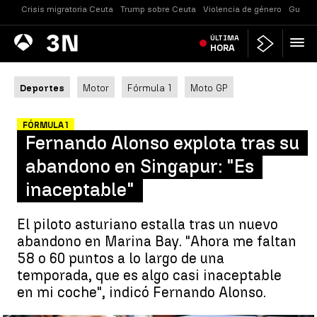
Crisis migratoria Ceuta
Trump sobre Ceuta
Violencia de género
Guerra
Antena
ÚLTIMA
Noticias
3
HORA
Deportes
Motor
Fórmula 1
Moto GP
FÓRMULA 1
Fernando Alonso explota tras su
abandono en Singapur: "Es
inaceptable"
El piloto asturiano estalla tras un nuevo
abandono en Marina Bay. "Ahora me faltan
58 o 60 puntos a lo largo de una
temporada, que es algo casi inaceptable
en mi coche", indicó Fernando Alonso.