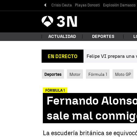
Crisis Ceuta
Playas Donosti
Explosión Damasco
Antena
Noticias
3
ACTUALIDAD
DEPORTES
L
Felipe VI prepara una v
EN DIRECTO
¿Qué
Deportes
Motor
Fórmula 1
Moto GP
FÓRMULA 1
Fernando Alonso
sale mal conmigo
Bus
La escudería británica se equivocó