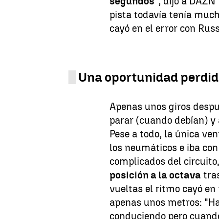
segundos
", dijo a DAZN
pista todavía tenía mu
cayó en el error con Russ
Una oportunidad perdi
Apenas unos giros despué
parar (cuando debían) y 
Pese a todo, la única ven
los neumáticos e iba con
complicados del circuito,
posición a la octava
tras
vueltas el ritmo cayó en 
apenas unos metros: "Ha
conduciendo pero cuando