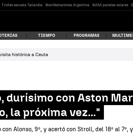
Tiroteo escuela Tailandia
Manifestaciones Argentina
NASA paneles solares
E
OTERÍAS
TIEMPO
PROGRAMAS
MULTIME
isita histórica a Ceuta
 estás buscando?
, durísimo con Aston Mar
, la próxima vez..."
car
 con Alonso, 9º, y acertó con Stroll, del 18º al 7º