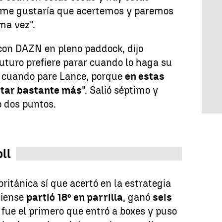
 me gustaría que acertemos y paremos
ma vez".
 con DAZN en pleno paddock, dijo
uturo prefiere parar cuando lo haga su
 cuando pare Lance, porque
en estas
rtar bastante más
". Salió séptimo y
 dos puntos.
ll
ritánica sí que acertó en la estrategia
diense
partió 18º en parrilla
, ganó
seis
 fue el primero que entró a boxes y puso