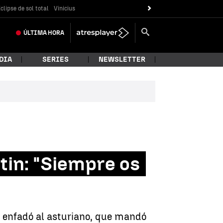
clipse de sol total
Vinicius
ÚLTIMA
HORA
DIA
SERIES
NEWSLETTER
tin: "Siempre os
, y enfadó al asturiano, que mandó