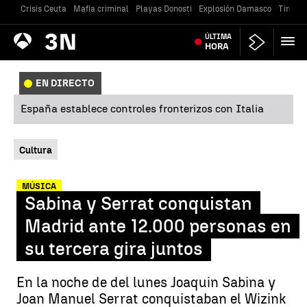
Crisis Ceuta
Mafia criminal
Playas Donosti
Explosión Damasco
Tiroteo
Antena
ÚLTIMA
Noticias
3
HORA
EN DIRECTO
España establece controles fronterizos con Italia
Cultura
MÚSICA
Sabina y Serrat conquistan
Madrid ante 12.000 personas en
su tercera gira juntos
En la noche de del lunes Joaquin Sabina y
Joan Manuel Serrat conquistaban el Wizink