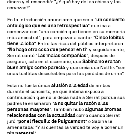
dinero y él respondió: "¿Y qué hay de las chicas y las
cervezas?".
En la introducción anunciaron que sería "
un concierto
antológico que es una retrospectiva
" que iba a
comenzar con "una canción que tienen en su memoria
más ancestral", para empezar a cantar "
Cinco lobitos
tiene la loba
". Entre las risas del público interpretaron
"
No hago otra cosa que pensar en ti
" y seguidamente,
Serrat cantó "
Las malas compañías
", después de
asegurar, solo en el escenario, que
Sabina no era tan
buen amigo como parecía
y que creía que Netflix "son
unas toallitas desechables para las pérdidas de orina".
Esta no fue la única
alusión a la edad
de ambos
durante el concierto, ya que Sabina explicó a
continuación que no le decía nada a Serrat porque sus
padres le enseñaron "
a no quitar la razón a las
personas mayores
". También hubo
algunas bromas
relacionadas con la actualidad
como cuando Serrat
juró "
por el flequillo de Puigdemont
" o Sabina le
amenazaba: "Y si cuentas la verdad te voy a poner un
pin parental
".