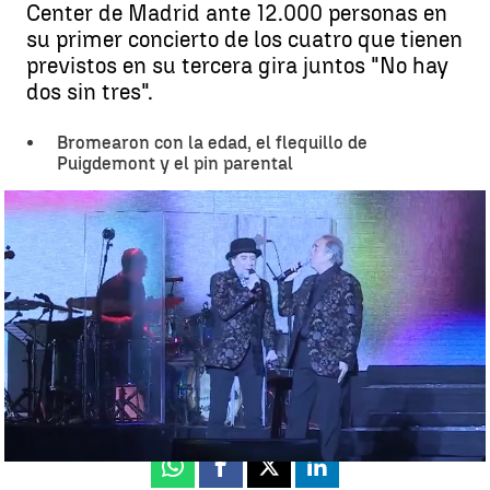
Center de Madrid ante 12.000 personas en
su primer concierto de los cuatro que tienen
previstos en su tercera gira juntos "No hay
dos sin tres".
Bromearon con la edad, el flequillo de
Puigdemont y el pin parental
Sabina y Serrat conquistan Madrid ante 12.000 personas en su
tercera gira juntos |
Antena 3 Noticias
Antena 3 Noticias
Actualizado:
21 de enero de 2020, 11:18
Publicado:
21 de enero de 2020, 09:59
Whatsapp
Facebook
X
Linkedin