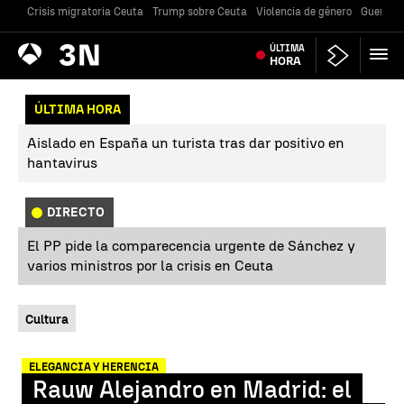
Crisis migratoria Ceuta
Trump sobre Ceuta
Violencia de género
Guerra U
Antena
ÚLTIMA
Noticias
3
HORA
ÚLTIMA HORA
Aislado en España un turista tras dar positivo en
hantavirus
DIRECTO
El PP pide la comparecencia urgente de Sánchez y
varios ministros por la crisis en Ceuta
Cultura
ELEGANCIA Y HERENCIA
Rauw Alejandro en Madrid: el