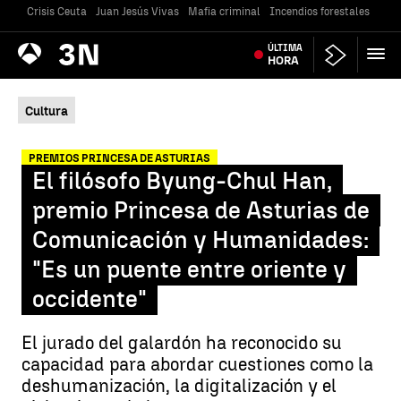
Crisis Ceuta
Juan Jesús Vivas
Mafia criminal
Incendios forestales
Vivi
Antena
ÚLTIMA
Noticias
3
HORA
Cultura
PREMIOS PRINCESA DE ASTURIAS
El filósofo Byung-Chul Han,
premio Princesa de Asturias de
Comunicación y Humanidades:
"Es un puente entre oriente y
occidente"
El jurado del galardón ha reconocido su
capacidad para abordar cuestiones como la
deshumanización, la digitalización y el