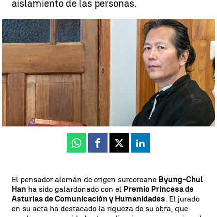
aislamiento de las personas.
Byung-Chul Han, premio Princesa de Asturias de Comunicación y
Humanidades |
EFE
Jesús De La Torre
Publicado:
07 de mayo de 2025, 13:14
Whatsapp
Facebook
X
Linkedin
El pensador alemán de origen surcoreano
Byung-Chul
Han
ha sido galardonado con el
Premio Princesa de
Asturias de Comunicación y Humanidades
. El jurado
en su acta ha destacado la riqueza de su obra, que