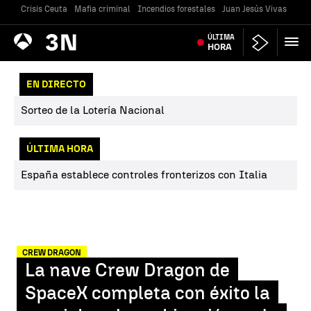
Crisis Ceuta
Mafia criminal
Incendios forestales
Juan Jesús Vivas
Vivi
Antena
ÚLTIMA
Noticias
3
HORA
EN DIRECTO
Sorteo de la Lotería Nacional
ÚLTIMA HORA
España establece controles fronterizos con Italia
CREW DRAGON
La nave Crew Dragon de
SpaceX completa con éxito la