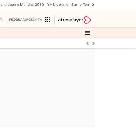
andidatura Mundial 2030
YAS verano
Suri y Tom Cruise
Una nueva vida
O
PROGRAMACIÓN TV
Anterior
Siguiente