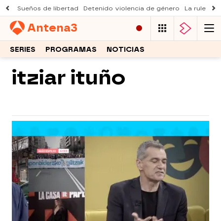
Sueños de libertad
Detenido violencia de género
La ruleta d
Antena
3
SERIES
PROGRAMAS
NOTICIAS
itziar ituño