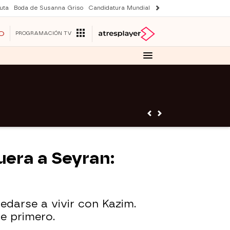
uta
Boda de Susanna Griso
Candidatura Mundial 2030
Laura Rozalen de S
O
PROGRAMACIÓN TV
uera a Seyran:
edarse a vivir con Kazim.
e primero.