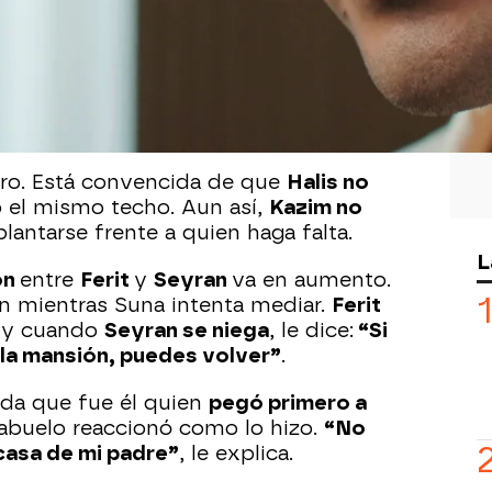
25
egundo. Ha tomado una
decisión
y se la
tuç:
Ferit y Seyran se quedarán en su
cree necesario, quiere
proteger a su
o un verdadero padre para él.
aro. Está convencida de que
Halis no
o el mismo techo. Aun así,
Kazim no
plantarse frente a quien haga falta.
L
ón
entre
Ferit
y
Seyran
va en aumento.
ón mientras Suna intenta mediar.
Ferit
, y cuando
Seyran se niega
, le dice:
“Si
 la mansión, puedes volver”
.
erda que fue él quien
pegó primero a
 abuelo reaccionó como lo hizo.
“No
 casa de mi padre”
, le explica.