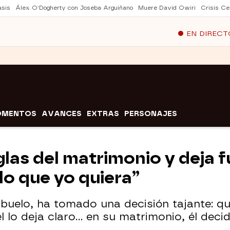
asis
Álex O'Dogherty con Joseba Arguiñano
Muere David Owiri
Crisis Ce
EN DIRECT
OMENTOS
AVANCES
EXTRAS
PERSONAJES
glas del matrimonio y deja f
o que yo quiera”
buelo, ha tomado una decisión tajante: qu
 lo deja claro… en su matrimonio, él decid