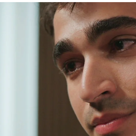
ia”: Ferit recibe una bofetada de su abuelo y le
Whatsapp
Facebook
X
Flipboa