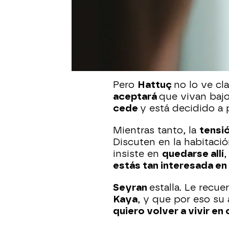
Publicado:
08 de junio de 2025, 11:
Kazim
no duda ni un s
comunica a Esme y Hat
casa
una temporada. Lo 
yerno
y se muestra com
Pero
Hattuç
no lo ve cl
aceptará
que vivan baj
cede
y está decidido a 
Mientras tanto, la
tensi
Discuten en la habitaci
insiste en
quedarse allí
estás tan interesada en
Seyran
estalla. Le recu
Kaya
, y que por eso su
quiero volver a vivir en