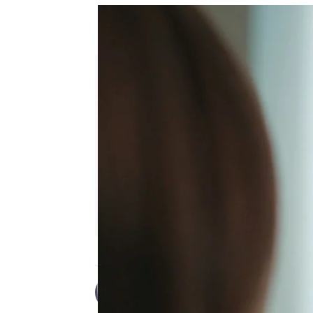
“Vive feliz con tu nueva famil
más dolorosa de su vida
Desirée Castillo