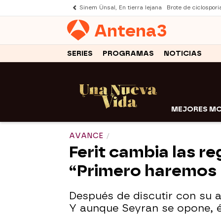
Sinem Ünsal, En tierra lejana
Brote de ciclospori
Antena
3
SERIES
PROGRAMAS
NOTICIAS
MEJORES M
AVANCE
Ferit cambia las re
“Primero haremos l
Después de discutir con su a
Y aunque Seyran se opone, él