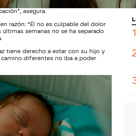
Züleyha en brazos al hospital mientras
ación”, asegura.
L
 en razón: “Él no es culpable del dolor
as últimas semanas no se ha separado
.
z tiene derecho a estar con su hijo y
amino diferentes no iba a poder