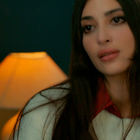
Whatsapp
Facebook
X
Flipboa
z y Müjgan
está a punto de estallar. La
o ni acercarse a él. Está dolida con él y
 darle a Yilmaz.
r con ella y Müjgan explica la razón
donarle: “Esa imagen me persigue, la