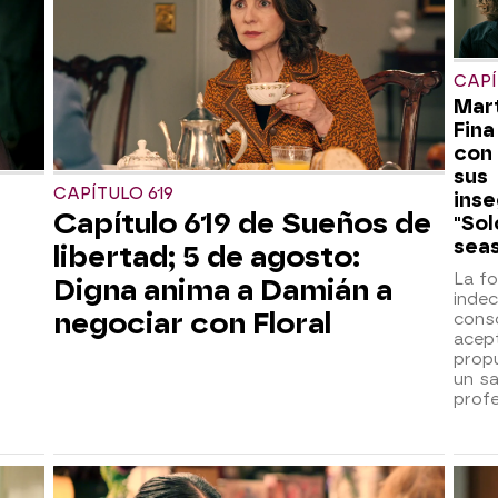
CAPÍ
Mart
Fina
con 
sus
CAPÍTULO 619
inse
Capítulo 619 de Sueños de
"Sol
seas
libertad; 5 de agosto:
La fo
Digna anima a Damián a
indec
negociar con Floral
cons
acep
prop
un sa
profe