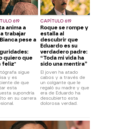
TULO 619
CAPÍTULO 619
a anima a
Roque se rompe y
 a trabajar
estalla al
Bianca pese a
descubrir que
Eduardo es su
guridades:
verdadero padre:
o quiero que
“Toda mi vida ha
 feliz"
sido una mentira”
tógrafa sigue
El joven ha atado
isa y es
cabos y a través de
ciente de que
un colgante que le
tar esta
regaló su madre y que
uesta supondría
era de Eduardo ha
lto en su carrera
descubierto esta
sional.
dolorosa verdad.