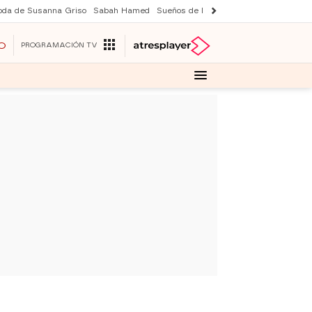
oda de Susanna Griso
Sabah Hamed
Sueños de libertad
Suri y Tom Cruise
O
PROGRAMACIÓN TV