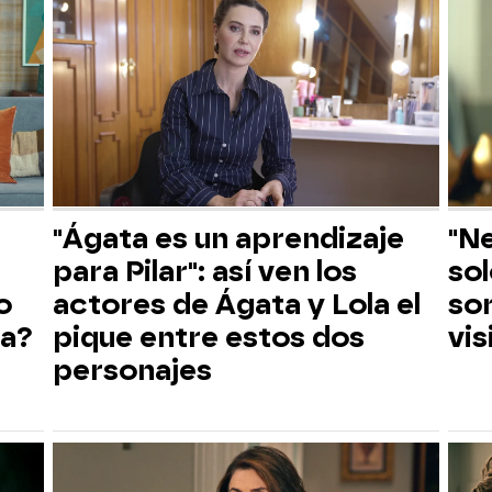
"Ágata es un aprendizaje
"N
para Pilar": así ven los
sol
o
actores de Ágata y Lola el
sor
ta?
pique entre estos dos
vi
personajes