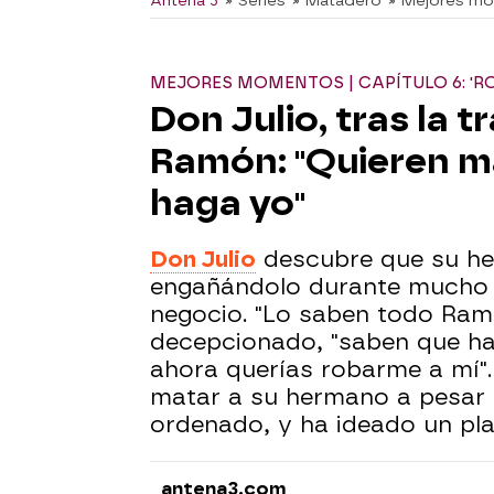
Antena 3
» Series
» Matadero
» Mejores m
MEJORES MOMENTOS | CAPÍTULO 6: 'R
Don Julio, tras la 
Ramón: "Quieren ma
haga yo"
Don Julio
descubre que su h
engañándolo durante mucho t
negocio. "Lo saben todo Ramó
decepcionado, "saben que ha
ahora querías robarme a mí".
matar a su hermano a pesar 
ordenado, y ha ideado un pl
antena3.com