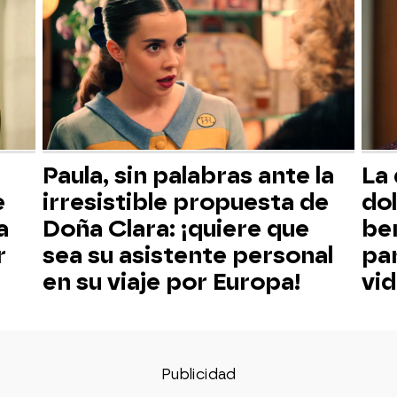
Paula, sin palabras ante la
La
e
irresistible propuesta de
dol
a
Doña Clara: ¡quiere que
be
r
sea su asistente personal
pa
en su viaje por Europa!
vi