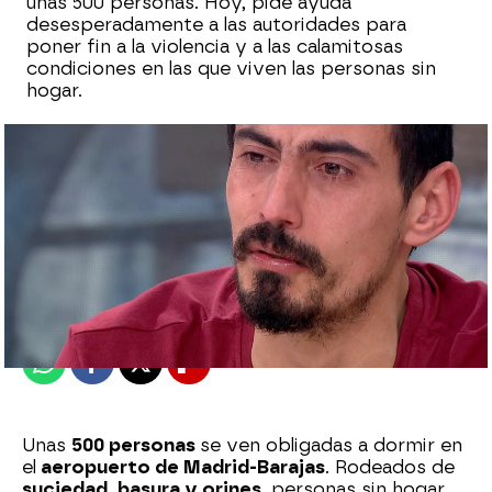
unas 500 personas. Hoy, pide ayuda
desesperadamente a las autoridades para
poner fin a la violencia y a las calamitosas
condiciones en las que viven las personas sin
hogar.
Sara Sanz Navarro
Publicado:
20 de mayo de 2025, 18:04
Whatsapp
Facebook
X
Flipboard
Unas
500 personas
se ven obligadas a dormir en
el
aeropuerto de Madrid-Barajas
. Rodeados de
suciedad, basura y orines
, personas sin hogar