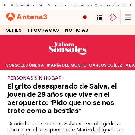
Atrapa un millón
Brote de ciclosporiasis
Sesión doble Padre
Antena
3
SERIES
PROGRAMAS
NOTICIAS
SONSOLES ÓNEGA
MARÍA DEL MONTE
CARLOS QUÍLEZ
ANA
PERSONAS SIN HOGAR
El grito desesperado de Salva, el
joven de 28 años que vive en el
aeropuerto: "Pido que no se nos
trate como a bestias"
Desde hace tres años, Salva se ve obligado a
dormir en el aeropuerto de Madrid, al igual que