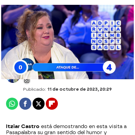
Exclusiva: las imágenes de Óscar Díaz
concursando en Pasapalabra en el año
2000 con Silvia Jato
Alberto Mendo
Publicado:
11 de octubre de 2023, 20:29
Whatsapp
Facebook
X
Flipboard
Itziar Castro
está demostrando en esta visita a
Pasapalabra su gran sentido del humor y