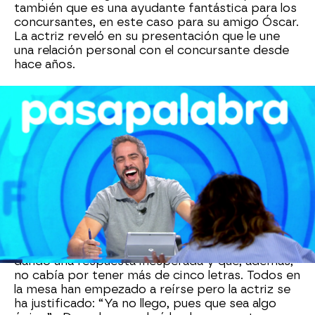
también que es una ayudante fantástica para los
concursantes, en este caso para su amigo Óscar.
La actriz reveló en su presentación que le une
una relación personal con el concursante desde
hace años.
De la misma manera que la invitada ha roto el
guion en
La Pista,
volviendo locos a los cámaras,
regalando el juego de mesa a
Pepa Rus
y
tapando el plano a Roberto Leal, también ha
decidido improvisar durante la Sopa de Letras.
Ha sido al final, cuando el presentador le ha
anunciado un nuevo panel a falta de sólo cuatro
segundos: “Ataque de…”.
Viendo que no iba a tener tiempo para
completarlo,
Itziar
ha optado por el humor:
dando una respuesta inesperada y que, además,
no cabía por tener más de cinco letras. Todos en
la mesa han empezado a reírse pero la actriz se
ha justificado: “Ya no llego, pues que sea algo